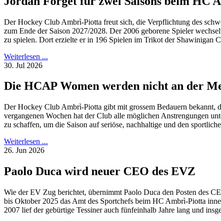
Jordan Forget für zwei Saisons beim HC A
Der Hockey Club Ambrì-Piotta freut sich, die Verpflichtung des schwe
zum Ende der Saison 2027/2028. Der 2006 geborene Spieler wechse
zu spielen. Dort erzielte er in 196 Spielen im Trikot der Shawinigan Ca
Weiterlesen ...
30. Jul 2026
Die HCAP Women werden nicht an der Mei
Der Hockey Club Ambrì-Piotta gibt mit grossem Bedauern bekannt, da
vergangenen Wochen hat der Club alle möglichen Anstrengungen un
zu schaffen, um die Saison auf seriöse, nachhaltige und den sportlic
Weiterlesen ...
26. Jun 2026
Paolo Duca wird neuer CEO des EVZ
Wie der EV Zug berichtet, übernimmt Paolo Duca den Posten des CEO
bis Oktober 2025 das Amt des Sportchefs beim HC Ambrì-Piotta inne 
2007 lief der gebürtige Tessiner auch fünfeinhalb Jahre lang und in