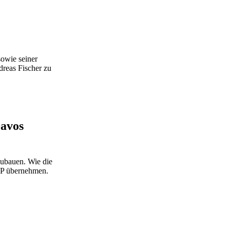
owie seiner
reas Fischer zu
Davos
zubauen. Wie die
AP übernehmen.