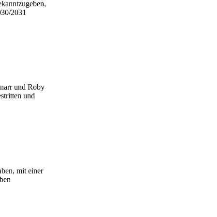
bekanntzugeben,
2030/2031
hnarr und Roby
stritten und
ben, mit einer
eben