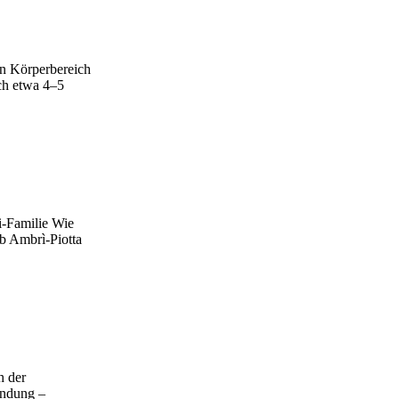
en Körperbereich
ch etwa 4–5
i-Familie Wie
b Ambrì-Piotta
h der
ündung –