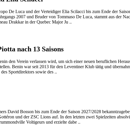
copo De Luca und der Verteidiger Elia Scilacci bis zum Ende der Sais
Jahrgangs 2007 und Bruder von Tommaso De Luca, stammt aus der Na
omeau Drakkar in der Quebec Major Ju ..
iotta nach 13 Saisons
nin den Verein verlassen wird, um sich einer neuen beruflichen Herau
ellen. Benin war seit 2013 für den Leventiner Klub tätig und übernah
es Sportdirektors sowie des ..
ürmers David Bosson bis zum Ende der Saison 2027/2028 bekanntzugeb
éron und der ZSC Lions auf. In den letzten zwei Spielzeiten absolvi
ummondville Voltigeurs und erzielte dabe ..