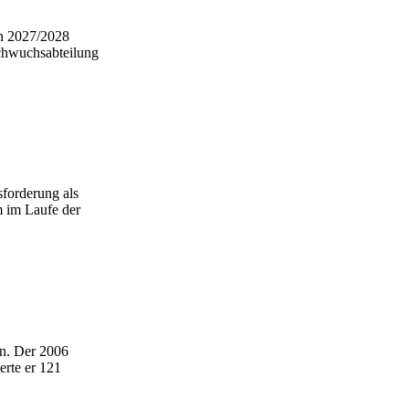
on 2027/2028
chwuchsabteilung
sforderung als
m im Laufe der
en. Der 2006
erte er 121