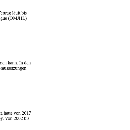
rtrag läuft bis
League (QMJHL)
men kann. In den
oraussetzungen
a hatte von 2017
ey. Von 2002 bis