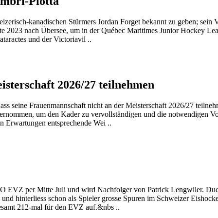
mbrì-Piotta
izerisch-kanadischen Stürmers Jordan Forget bekannt zu geben; sein Ve
lte 2023 nach Übersee, um in der Québec Maritimes Junior Hockey 
taractes und der Victoriavil ..
sterschaft 2026/27 teilnehmen
ss seine Frauenmannschaft nicht an der Meisterschaft 2026/27 teilneh
ternommen, um den Kader zu vervollständigen und die notwendigen V
hen Erwartungen entsprechende Wei ..
 EVZ per Mitte Juli und wird Nachfolger von Patrick Lengwiler. Duc
und hinterliess schon als Spieler grosse Spuren im Schweizer Eishock
sgesamt 212-mal für den EVZ auf.&nbs ..