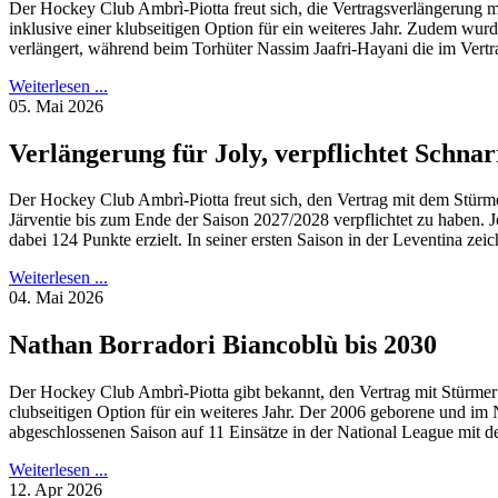
Der Hockey Club Ambrì-Piotta freut sich, die Vertragsverlängerung 
inklusive einer klubseitigen Option für ein weiteres Jahr. Zudem wu
verlängert, während beim Torhüter Nassim Jaafri-Hayani die im Vertra
Weiterlesen ...
05. Mai 2026
Verlängerung für Joly, verpflichtet Schnar
Der Hockey Club Ambrì-Piotta freut sich, den Vertrag mit dem Stürm
Järventie bis zum Ende der Saison 2027/2028 verpflichtet zu haben. J
dabei 124 Punkte erzielt. In seiner ersten Saison in der Leventina zeic
Weiterlesen ...
04. Mai 2026
Nathan Borradori Biancoblù bis 2030
Der Hockey Club Ambrì-Piotta gibt bekannt, den Vertrag mit Stürmer
clubseitigen Option für ein weiteres Jahr. Der 2006 geborene und i
abgeschlossenen Saison auf 11 Einsätze in der National League mit der
Weiterlesen ...
12. Apr 2026