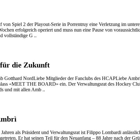
f von Spiel 2 der Playout-Serie in Porrentruy eine Verletzung im unter
Wochen erfolgreich operiert und muss nun eine Pause von voraussichtli
 vollständige G ..
für die Zukunft
lub Gotthard NordLiebe Mitglieder der Fanclubs des HCAPLiebe Ambr
rem Anlass «MEET THE BOARD» ein. Der Verwaltungsrat des Hockey Clu
ds und mit allen Amb ..
Ambrì
hren als Präsident und Verwaltungsrat ist Filippo Lombardi anlässlic
treten. Er hat seinen Teil für den Neuanfang – 88 Jahre nach der Gr