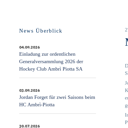
2
News Überblick
04.08.2026
Einladung zur ordentlichen
Generalversammlung 2026 der
D
Hockey Club Ambrì Piotta SA
S
J
K
03.08.2026
Jordan Forget für zwei Saisons beim
e
HC Ambrì-Piotta
g
I
P
30.07.2026