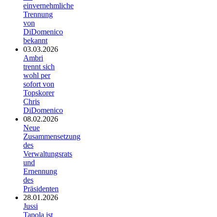
einvernehmliche
Trennung
von
DiDomenico
bekannt
03.03.2026
Ambri
trennt sich
wohl per
sofort von
Topskorer
Chris
DiDomenico
08.02.2026
Neue
Zusammensetzung
des
Verwaltungsrats
und
Ernennung
des
Präsidenten
28.01.2026
Jussi
Tapola ist