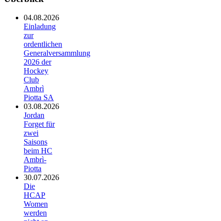
04.08.2026
Einladung
zur
ordentlichen
Generalversammlung
2026 der
Hockey
Club
Ambrì
Piotta SA
03.08.2026
Jordan
Forget für
zwei
Saisons
beim HC
Ambrì-
Piotta
30.07.2026
Die
HCAP
Women
werden