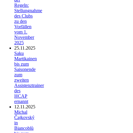
Regeln:
Stellungnahme
des Clubs
zu den
Vorfällen
vom 1.
November
2025
25.11.2025
Saku
Martikainen
bis zum
Saisonende
zum
zweiten
Assistenztrainer
des
HCAP
ernannt
12.11.2025
Michal
Čajkovský
in
Biancoblù