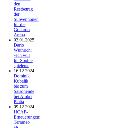
den
Restbetrag
der
Subventionen
für die
Gottardo
Arena
02.01.2025
Dario
Wüthrich:
«Ich will
für Sophie
spielen»
16.12.2024
Dominik
Kubalik
bis zum
Saisonende
bei Ambrì
Piotta
09.12.2024
HCAP-
Erneuerungen;
Terraneo
als