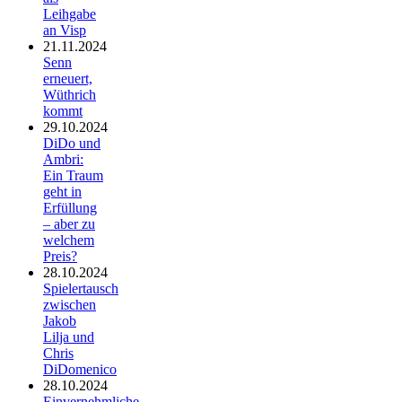
Leihgabe
an Visp
21.11.2024
Senn
erneuert,
Wüthrich
kommt
29.10.2024
DiDo und
Ambri:
Ein Traum
geht in
Erfüllung
– aber zu
welchem
Preis?
28.10.2024
Spielertausch
zwischen
Jakob
Lilja und
Chris
DiDomenico
28.10.2024
Einvernehmliche