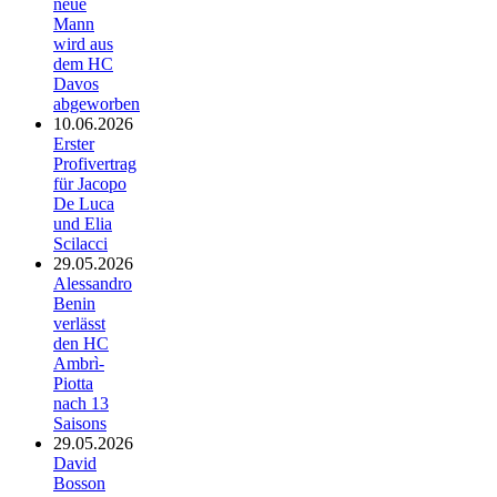
neue
Mann
wird aus
dem HC
Davos
abgeworben
10.06.2026
Erster
Profivertrag
für Jacopo
De Luca
und Elia
Scilacci
29.05.2026
Alessandro
Benin
verlässt
den HC
Ambrì-
Piotta
nach 13
Saisons
29.05.2026
David
Bosson