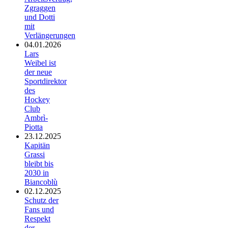
Zgraggen
und Dotti
mit
Verlängerungen
04.01.2026
Lars
Weibel ist
der neue
Sportdirektor
des
Hockey
Club
Ambrì-
Piotta
23.12.2025
Kapitän
Grassi
bleibt bis
2030 in
Biancoblù
02.12.2025
Schutz der
Fans und
Respekt
der