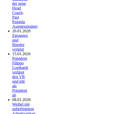
der neue
Head
Coach,
Pasi
Puistola
Assistenztrainer
26.01.2026
Zgraggen
und
Bürgler
verletzt
15.01.2026
Präsident
Filippo
Lombardi
verlässt
den VR
und tritt
als
Präsident
ab
08.01.2026
Weibel mit
unbefristetem
Arbeitsvertrag;