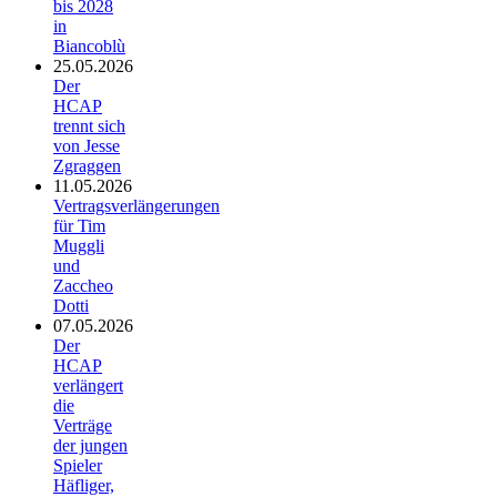
bis 2028
in
Biancoblù
25.05.2026
Der
HCAP
trennt sich
von Jesse
Zgraggen
11.05.2026
Vertragsverlängerungen
für Tim
Muggli
und
Zaccheo
Dotti
07.05.2026
Der
HCAP
verlängert
die
Verträge
der jungen
Spieler
Häfliger,