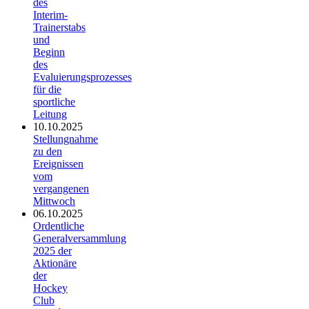
des
Interim-
Trainerstabs
und
Beginn
des
Evaluierungsprozesses
für die
sportliche
Leitung
10.10.2025
Stellungnahme
zu den
Ereignissen
vom
vergangenen
Mittwoch
06.10.2025
Ordentliche
Generalversammlung
2025 der
Aktionäre
der
Hockey
Club