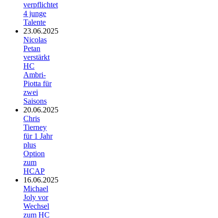
verpflichtet
4 junge
Talente
23.06.2025
Nicolas
Petan
verstärkt
HC
Ambri-
Piotta für
zwei
Saisons
20.06.2025
Chris
Tierney
für 1 Jahr
plus
Option
zum
HCAP
16.06.2025
Michael
Joly vor
Wechsel
zum HC