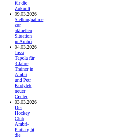
für die
Zukunft
09.03.2026
Stellungnahme
zur
aktuellen
Situation
in Ambrì
04.03.2026
Jussi
Tapola für
3 Jahre
Trainer in
Ambri
und Petr
Kodytek
neuer
Center
03.03.2026
Der
Hockey
Club
Ambrì-
Piotta gibt
die