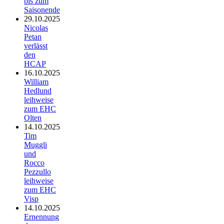
bis zum
Saisonende
29.10.2025
Nicolas
Petan
verlässt
den
HCAP
16.10.2025
William
Hedlund
leihweise
zum EHC
Olten
14.10.2025
Tim
Muggli
und
Rocco
Pezzullo
leihweise
zum EHC
Visp
14.10.2025
Ernennung