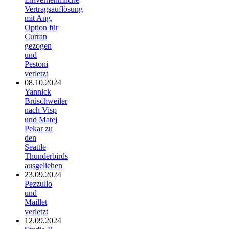
Vertragsauflösung
mit Ang,
Option für
Curran
gezogen
und
Pestoni
verletzt
08.10.2024
Yannick
Brüschweiler
nach Visp
und Matej
Pekar zu
den
Seattle
Thunderbirds
ausgeliehen
23.09.2024
Pezzullo
und
Maillet
verletzt
12.09.2024