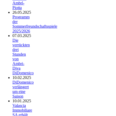
Ambrì-
Piotta
26.05.2025
Programm
der
Sommerfreundschaftsspiele
2025/2026
07.03.2025
Die
verrückten
drei
Stunden
von
Ambri-
Diva
DiDomenico
10.02.2025
DiDomenico
verlängert
um eine
Saison
10.01.2025
Valascia
Immobiliare
SA erhält