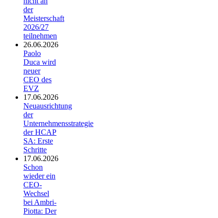
nicht an
der
Meisterschaft
2026/27
teilnehmen
26.06.2026
Paolo
Duca wird
neuer
CEO des
EVZ
17.06.2026
Neuausrichtung
der
Unternehmensstrategie
der HCAP
SA: Erste
Schritte
17.06.2026
Schon
wieder ein
CEO-
Wechsel
bei Ambri-
Piotta: Der