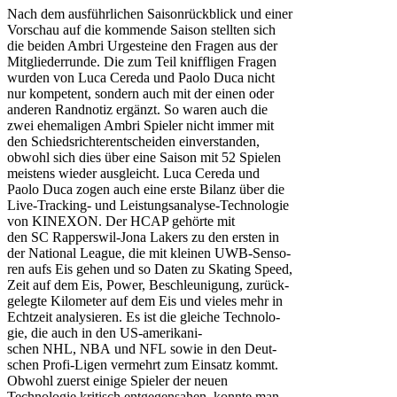
Nach dem ausführlichen Saisonrückblick und einer
Vorschau auf die kommende Saison stellten sich
die beiden Ambri Urgesteine den Fragen aus der
Mitgliederrunde. Die zum Teil kniffligen Fragen
wurden von Luca Cereda und Paolo Duca nicht
nur kompetent, sondern auch mit der einen oder
anderen Randnotiz ergänzt. So waren auch die
zwei ehemaligen Ambri Spieler nicht immer mit
den Schiedsrichterentscheiden einverstanden,
obwohl sich dies über eine Saison mit 52 Spielen
meistens wieder ausgleicht. Luca Cereda und
Paolo Duca zogen auch eine erste Bilanz über die
Live-Tracking- und Leis­tungs­ana­ly­se-Tech­no­lo­gie
von KIN­EXON. Der HCAP gehörte mit
den SC Rap­pers­wil-Jona Lakers zu den ers­ten in
der Natio­nal League, die mit klei­nen UWB-Sen­so­
ren aufs Eis gehen und so Daten zu Ska­ting Speed,
Zeit auf dem Eis, Power, Beschleu­ni­gung, zurück­
ge­leg­te Kilo­me­ter auf dem Eis und vieles mehr in
Echt­zeit ana­ly­sie­ren.
Es ist die glei­che Tech­no­lo­
gie, die auch in den US-ame­ri­ka­ni­
schen NHL, NBA und NFL sowie in den Deut­
schen Pro­fi-Ligen ver­mehrt zum Ein­satz kommt.
Obwohl zuerst einige Spieler der neuen
Technologie kritisch entgegensahen, konnte man