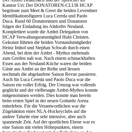
Kanton Uri: Der DONATOREN-CLUB HCAP
begrüsste zum Meet & Greet die beiden Leventiner
Identifikationsfiguren Luca Cereda und Paolo
Duca. Rund 60 Donatorinnen und Donatoren
folgen der Einladung ins Altdorfer Neuland.
Komplettiert wurde die Ambri Delegation von
HCAP Verwaltungsratsmitglied Hubi Christen.
Gekonnt führten die beiden Vorstandsmitglieder
Heinz Imhof und Stephan Schwab durch einen
Abend, bei dem der Ambri - Mythos mehrmals
zum Greifen nah war. Nach einem schmackhaften
Essen aus der Neuland-Küche waren die beiden
Gäste aus Ambri an der Reihe und liessen
nochmals die abgelaufene Saison Revue passieren.
Auch für Luca Cereda und Paolo Duca war die
Saison ein voller Erfolg. Der Umzug war vollends
geglückt und der vielbesagte Ambri-Mythos konnte
mitgenommen werden. Dies konnte man bereits
beim ersten Spiel in der neuen Gottardo Arena
miterleben. Für die Verantwortlichen war die
Zügelaktion eines NLA-Hockeyclubs auf die
andere Talseite eine sehr intensive, aber auch
spannende Zeit. Auf der sportlichen Ebene war es
eine Saison mit vielen Höhepunkten, einem