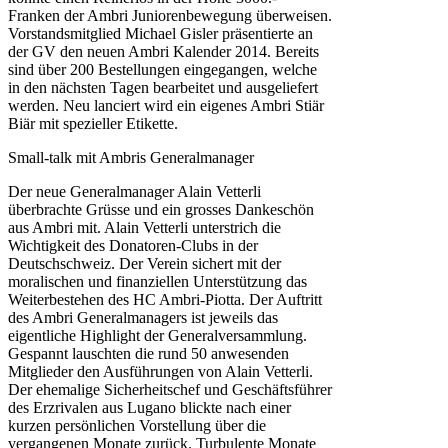
Franken der Ambri Juniorenbewegung überweisen.
Vorstandsmitglied Michael Gisler präsentierte an
der GV den neuen Ambri Kalender 2014. Bereits
sind über 200 Bestellungen eingegangen, welche
in den nächsten Tagen bearbeitet und ausgeliefert
werden. Neu lanciert wird ein eigenes Ambri Stiär
Biär mit spezieller Etikette.
Small-talk mit Ambris Generalmanager
Der neue Generalmanager Alain Vetterli
überbrachte Grüsse und ein grosses Dankeschön
aus Ambri mit. Alain Vetterli unterstrich die
Wichtigkeit des Donatoren-Clubs in der
Deutschschweiz. Der Verein sichert mit der
moralischen und finanziellen Unterstützung das
Weiterbestehen des HC Ambri-Piotta. Der Auftritt
des Ambri Generalmanagers ist jeweils das
eigentliche Highlight der Generalversammlung.
Gespannt lauschten die rund 50 anwesenden
Mitglieder den Ausführungen von Alain Vetterli.
Der ehemalige Sicherheitschef und Geschäftsführer
des Erzrivalen aus Lugano blickte nach einer
kurzen persönlichen Vorstellung über die
vergangenen Monate zurück. Turbulente Monate