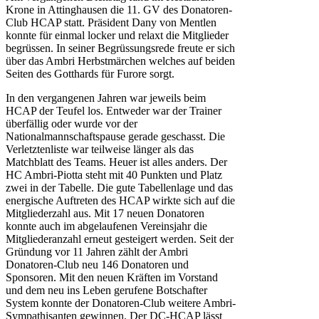
Krone in Attinghausen die 11. GV des Donatoren-
Club HCAP statt. Präsident Dany von Mentlen
konnte für einmal locker und relaxt die Mitglieder
begrüssen. In seiner Begrüssungsrede freute er sich
über das Ambri Herbstmärchen welches auf beiden
Seiten des Gotthards für Furore sorgt.
In den vergangenen Jahren war jeweils beim
HCAP der Teufel los. Entweder war der Trainer
überfällig oder wurde vor der
Nationalmannschaftspause gerade geschasst. Die
Verletztenliste war teilweise länger als das
Matchblatt des Teams. Heuer ist alles anders. Der
HC Ambri-Piotta steht mit 40 Punkten und Platz
zwei in der Tabelle. Die gute Tabellenlage und das
energische Auftreten des HCAP wirkte sich auf die
Mitgliederzahl aus. Mit 17 neuen Donatoren
konnte auch im abgelaufenen Vereinsjahr die
Mitgliederanzahl erneut gesteigert werden. Seit der
Gründung vor 11 Jahren zählt der Ambri
Donatoren-Club neu 146 Donatoren und
Sponsoren. Mit den neuen Kräften im Vorstand
und dem neu ins Leben gerufene Botschafter
System konnte der Donatoren-Club weitere Ambri-
Sympathisanten gewinnen. Der DC-HCAP lässt