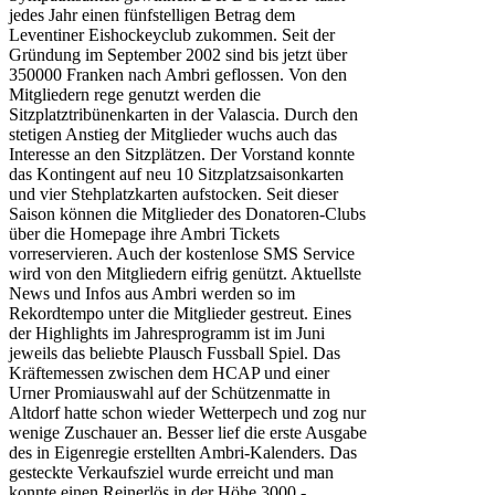
jedes Jahr einen fünfstelligen Betrag dem
Leventiner Eishockeyclub zukommen. Seit der
Gründung im September 2002 sind bis jetzt über
350000 Franken nach Ambri geflossen. Von den
Mitgliedern rege genutzt werden die
Sitzplatztribünenkarten in der Valascia. Durch den
stetigen Anstieg der Mitglieder wuchs auch das
Interesse an den Sitzplätzen. Der Vorstand konnte
das Kontingent auf neu 10 Sitzplatzsaisonkarten
und vier Stehplatzkarten aufstocken. Seit dieser
Saison können die Mitglieder des Donatoren-Clubs
über die Homepage ihre Ambri Tickets
vorreservieren. Auch der kostenlose SMS Service
wird von den Mitgliedern eifrig genützt. Aktuellste
News und Infos aus Ambri werden so im
Rekordtempo unter die Mitglieder gestreut. Eines
der Highlights im Jahresprogramm ist im Juni
jeweils das beliebte Plausch Fussball Spiel. Das
Kräftemessen zwischen dem HCAP und einer
Urner Promiauswahl auf der Schützenmatte in
Altdorf hatte schon wieder Wetterpech und zog nur
wenige Zuschauer an. Besser lief die erste Ausgabe
des in Eigenregie erstellten Ambri-Kalenders. Das
gesteckte Verkaufsziel wurde erreicht und man
konnte einen Reinerlös in der Höhe 3000.-