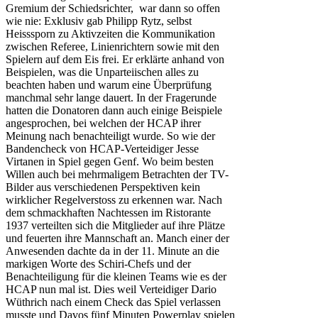
Gremium der Schiedsrichter, war dann so offen
wie nie: Exklusiv gab Philipp Rytz, selbst
Heisssporn zu Aktivzeiten die Kommunikation
zwischen Referee, Linienrichtern sowie mit den
Spielern auf dem Eis frei. Er erklärte anhand von
Beispielen, was die Unparteiischen alles zu
beachten haben und warum eine Überprüfung
manchmal sehr lange dauert. In der Fragerunde
hatten die Donatoren dann auch einige Beispiele
angesprochen, bei welchen der HCAP ihrer
Meinung nach benachteiligt wurde. So wie der
Bandencheck von HCAP-Verteidiger Jesse
Virtanen in Spiel gegen Genf. Wo beim besten
Willen auch bei mehrmaligem Betrachten der TV-
Bilder aus verschiedenen Perspektiven kein
wirklicher Regelverstoss zu erkennen war. Nach
dem schmackhaften Nachtessen im Ristorante
1937 verteilten sich die Mitglieder auf ihre Plätze
und feuerten ihre Mannschaft an. Manch einer der
Anwesenden dachte da in der 11. Minute an die
markigen Worte des Schiri-Chefs und der
Benachteiligung für die kleinen Teams wie es der
HCAP nun mal ist. Dies weil Verteidiger Dario
Wüthrich nach einem Check das Spiel verlassen
musste und Davos fünf Minuten Powerplay spielen