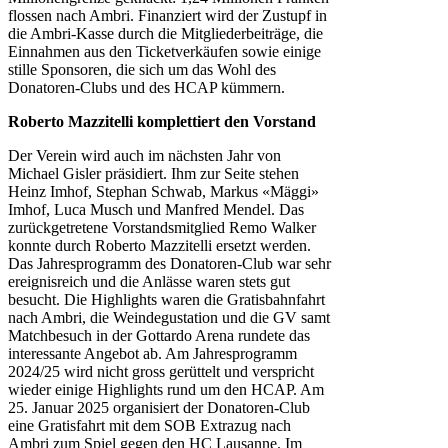
flossen nach Ambri. Finanziert wird der Zustupf in
die Ambri-Kasse durch die Mitgliederbeiträge, die
Einnahmen aus den Ticketverkäufen sowie einige
stille Sponsoren, die sich um das Wohl des
Donatoren-Clubs und des HCAP kümmern.
Roberto Mazzitelli komplettiert den Vorstand
Der Verein wird auch im nächsten Jahr von
Michael Gisler präsidiert. Ihm zur Seite stehen
Heinz Imhof, Stephan Schwab, Markus «Mäggi»
Imhof, Luca Musch und Manfred Mendel. Das
zurückgetretene Vorstandsmitglied Remo Walker
konnte durch Roberto Mazzitelli ersetzt werden.
Das Jahresprogramm des Donatoren-Club war sehr
ereignisreich und die Anlässe waren stets gut
besucht. Die Highlights waren die Gratisbahnfahrt
nach Ambri, die Weindegustation und die GV samt
Matchbesuch in der Gottardo Arena rundete das
interessante Angebot ab. Am Jahresprogramm
2024/25 wird nicht gross gerüttelt und verspricht
wieder einige Highlights rund um den HCAP. Am
25. Januar 2025 organisiert der Donatoren-Club
eine Gratisfahrt mit dem SOB Extrazug nach
Ambri zum Spiel gegen den HC Lausanne. Im