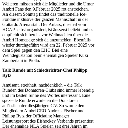
Weiteren müssen sich die Mitglieder und die Urner
Ambri Fans den 9.Februar 2025 rot anstreichen.
An diesem Sonntag findet das traditionelle Ice-
Fondue inklusive der ganzen Mannschaft in der
Gottardo Arena statt. Der Anlass, diesmal vom
HCAP selbst organisiert, ist äusserst beliebt und es
empfiehlt sich bereits vor Weihnachten über die
Ambri Homepage sich da anzumelden. Ebenfalls
wieder durchgeführt wird am 22. Februar 2025 vor
dem Spiel gegen den EHC Biel eine
Weindegustation beim ehemaligen Spieler Kuki
Zamberlani in Piotta.
Talk Runde mit Schiedsrichter-Chef Philipp
Rytz
Amüsant, streithaft, nachdenklich – die Talk
Runden des Donatoren-Clubs sind immer lebendig
und im besten Sinne des Wortes interessant. Eine
spezielle Runde erwarteten die Donatoren
anlässlich der diesjährigen GV. So wurde den
Mitgliedern Ambri CEO Andreas Fischer und
Philipp Rytz der Officiating Manager
Leistungssport des Eishockey Verbands präsentiert.
Der ehemalige NLA Spieler, seit drei Jahren im