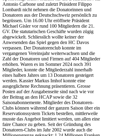
Antonio Carbone und zuletzt Präsident Filippo
Lombardi nicht nehmen die Donatorinnen und
Donatoren aus der Deutschschweiz persönlich zu
begrüssen. Um 16.00 Uhr eröffnete Präsident
Michael Gisler vor rund 100 Mitgliedern die 21.
GV. Die statutarischen Geschäfte wurden zügig
abgewickelt. Schliesslich wollte keiner der
Anwesenden das Spiel gegen den HC Davos
verpassen. Der Donatorenclub konnte im
vergangenen Vereinsjahr weiterwachsen und die
Zahl der Donatoren und Firmen auf 404 Mitglieder
erhöhen. Waren es im Sommer 2024 noch 391
Mitglieder, konnte die Mitgliederzahl innerhalb
eines halben Jahres um 13 Donatoren gesteigert
werden. Kassier Markus Imhof konnte eine
ausgeglichene Rechnung präsentieren. Grosse
Posten auf der Ausgabenseite sind nach wie vor
der Beitrag an den HCAP sowie die 32
Saisonabonnemente. Mitglieder des Donatoren-
Clubs können während der ganzen Saison über ein
Reservationssystem Tickets bestellen, mittlerweile
musste das Angebot limitiert werden, um allen eine
faire Chance zu geben. Seit der Gründung des
Donatoren-Clubs im Jahr 2002 wurde auch die
Millionengrenze geknackt: 1,24 Millionen Franken