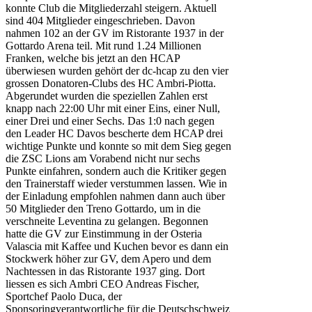
konnte Club die Mitgliederzahl steigern. Aktuell
sind 404 Mitglieder eingeschrieben. Davon
nahmen 102 an der GV im Ristorante 1937 in der
Gottardo Arena teil. Mit rund 1.24 Millionen
Franken, welche bis jetzt an den HCAP
überwiesen wurden gehört der dc-hcap zu den vier
grossen Donatoren-Clubs des HC Ambri-Piotta.
Abgerundet wurden die speziellen Zahlen erst
knapp nach 22:00 Uhr mit einer Eins, einer Null,
einer Drei und einer Sechs. Das 1:0 nach gegen
den Leader HC Davos bescherte dem HCAP drei
wichtige Punkte und konnte so mit dem Sieg gegen
die ZSC Lions am Vorabend nicht nur sechs
Punkte einfahren, sondern auch die Kritiker gegen
den Trainerstaff wieder verstummen lassen. Wie in
der Einladung empfohlen nahmen dann auch über
50 Mitglieder den Treno Gottardo, um in die
verschneite Leventina zu gelangen. Begonnen
hatte die GV zur Einstimmung in der Osteria
Valascia mit Kaffee und Kuchen bevor es dann ein
Stockwerk höher zur GV, dem Apero und dem
Nachtessen in das Ristorante 1937 ging. Dort
liessen es sich Ambri CEO Andreas Fischer,
Sportchef Paolo Duca, der
Sponsoringverantwortliche für die Deutschschweiz