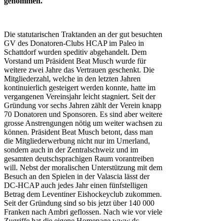
genommen.
Die statutarischen Traktanden an der gut besuchten
GV des Donatoren-Clubs HCAP im Paleo in
Schattdorf wurden speditiv abgehandelt. Dem
Vorstand um Präsident Beat Musch wurde für
weitere zwei Jahre das Vertrauen geschenkt. Die
Mitgliederzahl, welche in den letzten Jahren
kontinuierlich gesteigert werden konnte, hatte im
vergangenen Vereinsjahr leicht stagniert. Seit der
Gründung vor sechs Jahren zählt der Verein knapp
70 Donatoren und Sponsoren. Es sind aber weitere
grosse Anstrengungen nötig um weiter wachsen zu
können. Präsident Beat Musch betont, dass man
die Mitgliederwerbung nicht nur im Urnerland,
sondern auch in der Zentralschweiz und im
gesamten deutschsprachigen Raum vorantreiben
will. Nebst der moralischen Unterstützung mit dem
Besuch an den Spielen in der Valascia lässt der
DC-HCAP auch jedes Jahr einen fünfstelligen
Betrag dem Leventiner Eishockeyclub zukommen.
Seit der Gründung sind so bis jetzt über 140 000
Franken nach Ambri geflossen. Nach wie vor viele
Zugriffe hat die eigene Homepage www.dc-