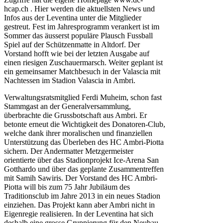
hcap.ch . Hier werden die aktuellsten News und
Infos aus der Leventina unter die Mitglieder
gestreut. Fest im Jahresprogramm verankert ist im
Sommer das äusserst populäre Plausch Fussball
Spiel auf der Schützenmatte in Altdorf. Der
Vorstand hofft wie bei der letzten Ausgabe auf
einen riesigen Zuschauermarsch. Weiter geplant ist
ein gemeinsamer Matchbesuch in der Valascia mit
Nachtessen im Stadion Valascia in Ambri.
Verwaltungsratsmitglied Ferdi Muheim, schon fast
Stammgast an der Generalversammlung,
überbrachte die Grussbotschaft aus Ambri. Er
betonte erneut die Wichtigkeit des Donatoren-Club,
welche dank ihrer moralischen und finanziellen
Unterstützung das Überleben des HC Ambri-Piotta
sichern. Der Andermatter Metzgermeister
orientierte über das Stadionprojekt Ice-Arena San
Gotthardo und über das geplante Zusammentreffen
mit Samih Sawiris. Der Vorstand des HC Ambri-
Piotta will bis zum 75 Jahr Jubiläum des
Traditionsclub im Jahre 2013 in ein neues Stadion
einziehen. Das Projekt kann aber Ambri nicht in
Eigenregie realisieren. In der Leventina hat sich
deshalb eine grosse Gruppierung für den Neubau